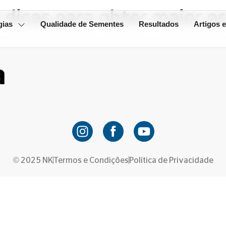
5 dicas para obter maior p
gias
Qualidade de Sementes
Resultados
Artigos e
© 2025 NK
Termos e Condições
Política de Privacidade