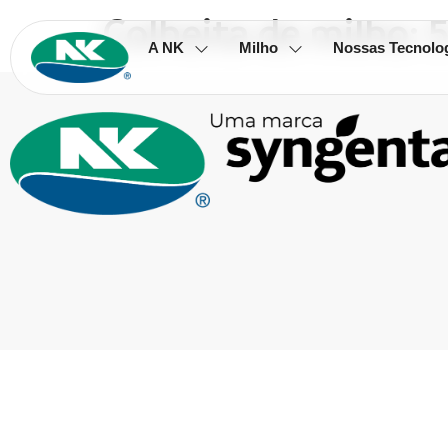
Colheita de milho: 
A NK
Milho
Nossas Tecnolo