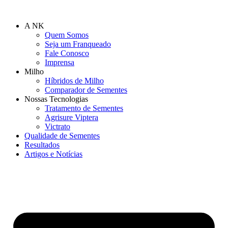
Ir
para
A NK
o
Quem Somos
conteúdo
Seja um Franqueado
Fale Conosco
Imprensa
Milho
Híbridos de Milho
Comparador de Sementes
Nossas Tecnologias
Tratamento de Sementes
Agrisure Viptera
Victrato
Qualidade de Sementes
Resultados
Artigos e Notícias