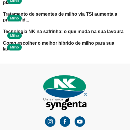
Milho
plantio
Tratamento de sementes de milho via TSI aumenta a
Milho
produtivid...
Tecnologia NK na safrinha: o que muda na sua lavoura
Milho
Como escolher o melhor híbrido de milho para sua
Milho
lavoura