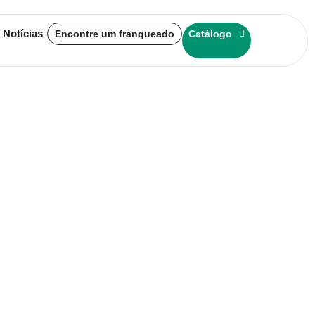
 Notícias
Encontre um franqueado
Catálogo
: saiba a
s melhores