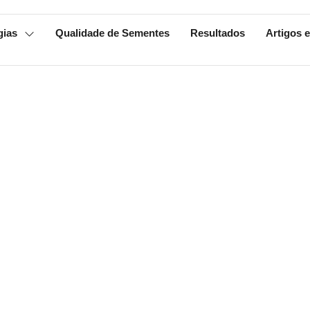
gias
Qualidade de Sementes
Resultados
Artigos e
mento de pragas
ia e conheça a
ferramentas