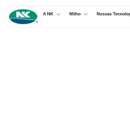
A NK
Milho
Nossas Tecnolo
Monitora
importânc