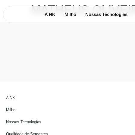
MATHEUS OLIVEI
A NK
Milho
Nossas Tecnologias
A NK
Milho
Nossas Tecnologias
Qualidade de Sementes