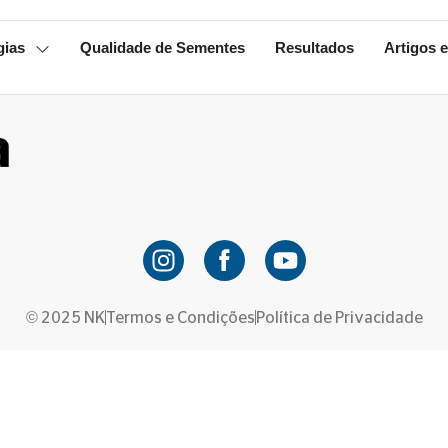
gias
Qualidade de Sementes
Resultados
Artigos e
© 2025 NK
Termos e Condições
Política de Privacidade