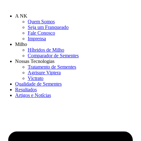
Ir
para
A NK
o
Quem Somos
conteúdo
Seja um Franqueado
Fale Conosco
Imprensa
Milho
Híbridos de Milho
Comparador de Sementes
Nossas Tecnologias
Tratamento de Sementes
Agrisure Viptera
Victrato
Qualidade de Sementes
Resultados
Artigos e Notícias