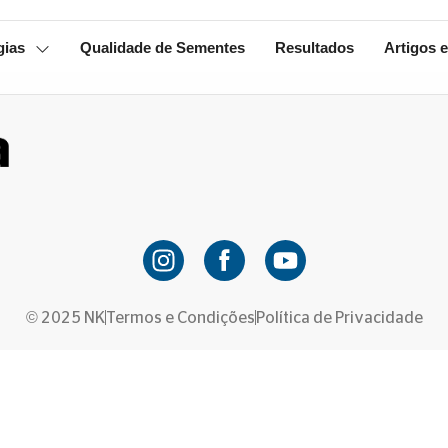
gias
Qualidade de Sementes
Resultados
Artigos e
© 2025 NK
Termos e Condições
Política de Privacidade