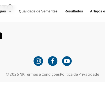
TTO
gias
Qualidade de Sementes
Resultados
Artigos e
© 2025 NK
Termos e Condições
Política de Privacidade