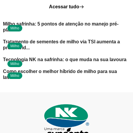
Acessar tudo
Milho safrinha: 5 pontos de atenção no manejo pré-
Milho
plantio
Tratamento de sementes de milho via TSI aumenta a
Milho
produtivid...
Tecnologia NK na safrinha: o que muda na sua lavoura
Milho
Como escolher o melhor híbrido de milho para sua
Milho
lavoura