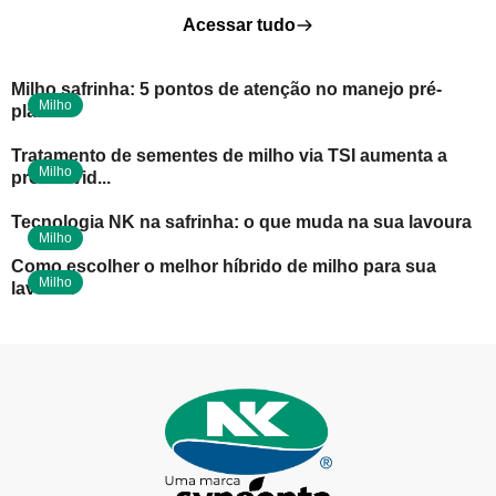
Acessar tudo
Milho safrinha: 5 pontos de atenção no manejo pré-
Milho
plantio
Tratamento de sementes de milho via TSI aumenta a
Milho
produtivid...
Tecnologia NK na safrinha: o que muda na sua lavoura
Milho
Como escolher o melhor híbrido de milho para sua
Milho
lavoura