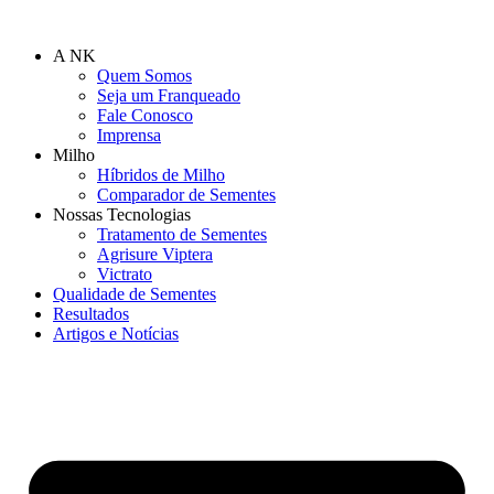
Ir
para
A NK
o
Quem Somos
conteúdo
Seja um Franqueado
Fale Conosco
Imprensa
Milho
Híbridos de Milho
Comparador de Sementes
Nossas Tecnologias
Tratamento de Sementes
Agrisure Viptera
Victrato
Qualidade de Sementes
Resultados
Artigos e Notícias